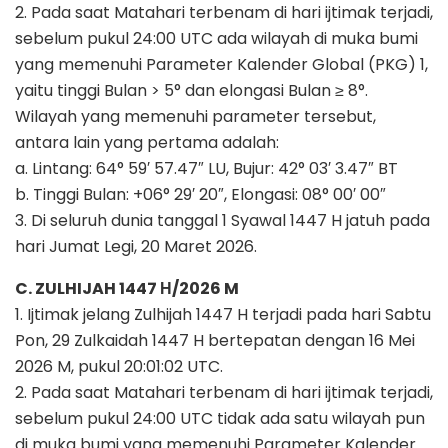
2. Pada saat Matahari terbenam di hari ijtimak terjadi,
sebelum pukul 24:00 UTC ada wilayah di muka bumi
yang memenuhi Parameter Kalender Global (PKG) 1,
yaitu tinggi Bulan > 5° dan elongasi Bulan ≥ 8°.
Wilayah yang memenuhi parameter tersebut,
antara lain yang pertama adalah:
a. Lintang: 64° 59′ 57.47″ LU, Bujur: 42° 03′ 3.47″ BT
b. Tinggi Bulan: +06° 29′ 20″, Elongasi: 08° 00′ 00″
3. Di seluruh dunia tanggal 1 Syawal 1447 H jatuh pada
hari Jumat Legi, 20 Maret 2026.
C. ZULHIJAH 1447 Н/2026 M
1. Ijtimak jelang Zulhijah 1447 H terjadi pada hari Sabtu
Pon, 29 Zulkaidah 1447 H bertepatan dengan 16 Mei
2026 M, pukul 20:01:02 UTC.
2. Pada saat Matahari terbenam di hari ijtimak terjadi,
sebelum pukul 24:00 UTC tidak ada satu wilayah pun
di muka bumi yang memenuhi Parameter Kalender