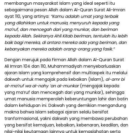
membangun masyarakat Islam yang ideal seperti itu
sebagaimana pesan Allah dalam Al-Quran Surat Ali-Imran
ayat 110, yang artinya:
”Kamu adalah umat yang terbaik
yang dilahirkan untuk manusia, menyuruh kepada yang
ma’ruf, dan mencegah dari yang munkar, dan beriman
kepada Allah. Sekiranya Ahli Kitab beriman, tentulah itu lebih
baik bagi mereka, di antara mereka ada yang beriman, dan
kebanyakan mereka adalah orang-orang yang fasik.”
Dengan merujuk pada Firman Allah dalam Al-Quran Surat
Ali Imran 104 dan 110, Muhammadiyah menyebarluaskan
ajaran Islam yang komprehensif dan multiaspek itu melalui
dakwah untuk mengajak pada kebaikan (Islam),
al-amr bi
al-ma’ruf wa al-nahy ‘an al-munkar
(mengajak kepada
yang ma’ruf dan mencegah dari yang munkar), sehingga
umat manusia memperoleh keberuntungan lahir dan batin
dalam kehidupan ini. Dakwah yang demikian mengandung
makna bahwa Islam sebagai ajaran selalu bersifat
tranformasional, yakni dakwah yang membawa perubahan
yang bersifat kemajuan, kebaikan, kebenaran, keadilan, dan
nilai-nilai keutamaan lainnya untuk kemaslahatan serta