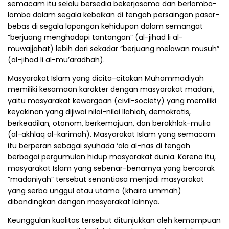
semacam itu selalu bersedia bekerjasama dan berlomba-
lomba dalam segala kebaikan di tengah persaingan pasar-
bebas di segala lapangan kehidupan dalam semangat
”berjuang menghadapi tantangan” (al-jihad li al-
muwajjahat) lebih dari sekadar ”berjuang melawan musuh”
(al-jihad li al-mu’aradhah).
Masyarakat Islam yang dicita-citakan Muhammadiyah
memiliki kesamaan karakter dengan masyarakat madani,
yaitu masyarakat kewargaan (civil-society) yang memiliki
keyakinan yang dijiwai nilai-nilai Ilahiah, demokratis,
berkeadilan, otonom, berkemajuan, dan berakhlak-mulia
(al-akhlaq al-karimah). Masyarakat Islam yang semacam
itu berperan sebagai syuhada ‘ala al-nas di tengah
berbagai pergumulan hidup masyarakat dunia. Karena itu,
masyarakat Islam yang sebenar-benarnya yang bercorak
”madaniyah” tersebut senantiasa menjadi masyarakat
yang serba unggul atau utama (khaira ummah)
dibandingkan dengan masyarakat lainnya.
Keunggulan kualitas tersebut ditunjukkan oleh kemampuan