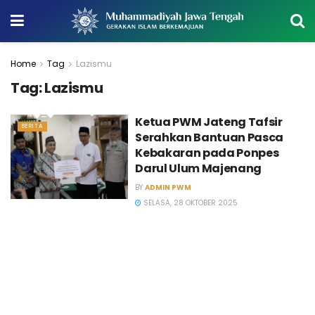
Home
Tag
Lazismu
Tag:
Lazismu
Ketua PWM Jateng Tafsir
BERITA
Serahkan Bantuan Pasca
Kebakaran pada Ponpes
Darul Ulum Majenang
BY
ADMIN PWM
SELASA, 28 OKTOBER 2025