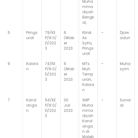
Muha
mma
diyah
Bengk
al,
5
Prings
79/KE
6
Klinik
–
Djaw
urat
P/III.0/
Oktob
As
adun
D/202
er
Syifa,
3
2023
Prings
urat
6
Kalora
74/KE
6
MTs.
–
Muha
n
P/III.0/
Oktob
Muh.
syim
D/202
er
Temp
3
2023
uran,
Kalora
n
7
Kand
54/KE
30
SMP
–
Sunar
anga
P/III.0/
Juli
Muha
di
n
D/202
2023
mma
3
diyah
Kand
anga
n di
Maleb