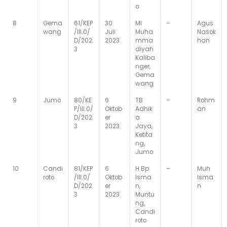
o
8
Gema
61/KEP
30
MI
–
Agus
wang
/III.0/
Juli
Muha
Nasok
D/202
2023
mma
han
3
diyah
Kaliba
nger,
Gema
wang
9
Jumo
80/KE
6
TB
–
Rohm
P/III.0/
Oktob
Adhik
an
D/202
er
a
3
2023
Jaya,
Ketita
ng,
Jumo
10
Candi
81/KEP
6
H Bp.
–
Muh
roto
/III.0/
Oktob
Isma
Isma
D/202
er
n,
n
3
2023
Muntu
ng,
Candi
roto