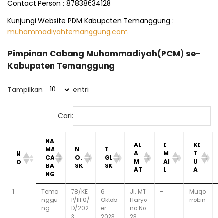
Contact Person : 87838634128
Kunjungi Website PDM Kabupaten Temanggung :
muhammadiyahtemanggung.com
Pimpinan Cabang Muhammadiyah(PCM) se-
Kabupaten Temanggung
Tampilkan
entri
Cari:
NA
AL
E
KE
MA
N
T
A
M
T
N
CA
O.
GL
M
AI
U
O
BA
SK
SK
AT
L
A
NG
1
Tema
78/KE
6
Jl. MT
–
Muqo
nggu
P/III.0/
Oktob
Haryo
rrobin
ng
D/202
er
no No.
3
2023
23