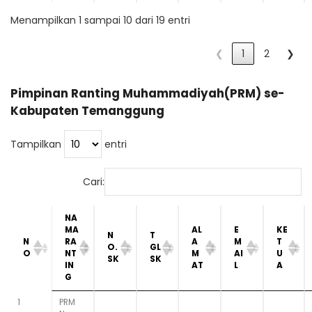
Menampilkan 1 sampai 10 dari 19 entri
❮
1
2
❯
Pimpinan Ranting Muhammadiyah(PRM) se-
Kabupaten Temanggung
Tampilkan
entri
Cari:
NA
MA
AL
E
KE
N
T
N
RA
A
M
T
O.
GL
O
NT
M
AI
U
SK
SK
IN
AT
L
A
G
1
PRM