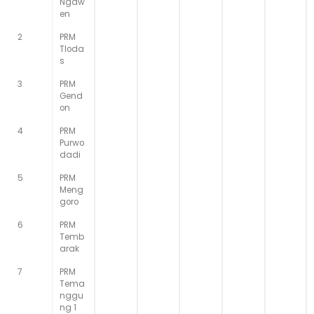
Ngaw
en
2
PRM
Tloda
s
3
PRM
Gend
on
4
PRM
Purwo
dadi
5
PRM
Meng
goro
6
PRM
Temb
arak
7
PRM
Tema
nggu
ng 1