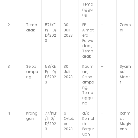
Tema
nggu
ng
2
Temb
57/KE
30
PP
–
Zahro
arak
P/III.0/
Juli
Almat
ni
D/202
2023
era
3
Purwo
dadi,
Temb
arak
3
Selop
58/KE
30
Kaum
–
Syam
ampa
P/III.0/
Juli
an,
sul
ng
D/202
2023
Selop
Maari
3
ampa
f
ng,
Tema
nggu
ng
4
Krang
77/KEP
6
d/a
–
Rohm
gan
/III.0/
Oktob
Kompl
at
D/202
er
ek
Mugiy
3
2023
Pergur
ono
uan