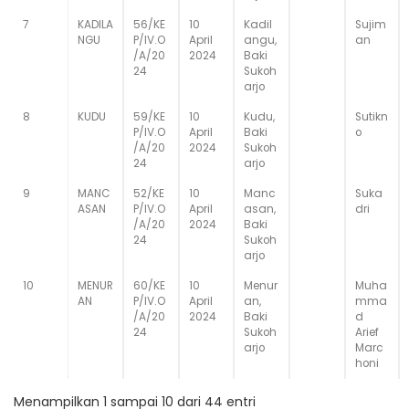
7
KADILA
56/KE
10
Kadil
Sujim
NGU
P/IV.O
April
angu,
an
/A/20
2024
Baki
24
Sukoh
arjo
8
KUDU
59/KE
10
Kudu,
Sutikn
P/IV.O
April
Baki
o
/A/20
2024
Sukoh
24
arjo
9
MANC
52/KE
10
Manc
Suka
ASAN
P/IV.O
April
asan,
dri
/A/20
2024
Baki
24
Sukoh
arjo
10
MENUR
60/KE
10
Menur
Muha
AN
P/IV.O
April
an,
mma
/A/20
2024
Baki
d
24
Sukoh
Arief
arjo
Marc
honi
Menampilkan 1 sampai 10 dari 44 entri