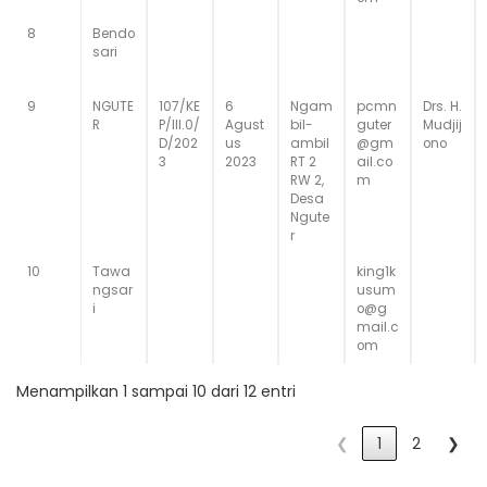
8
Bendo
sari
9
NGUTE
107/KE
6
Ngam
pcmn
Drs. H.
R
P/III.0/
Agust
bil-
guter
Mudjij
D/202
us
ambil
@gm
ono
3
2023
RT 2
ail.co
RW 2,
m
Desa
Ngute
r
10
Tawa
king1k
ngsar
usum
i
o@g
mail.c
om
Menampilkan 1 sampai 10 dari 12 entri
❮
1
2
❯