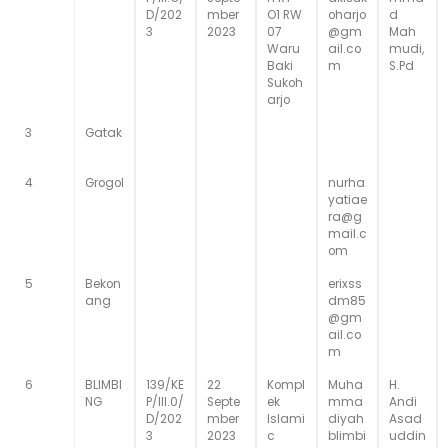
D/202
mber
O1 RW
oharjo
d
3
2023
07
@gm
Mah
Waru
ail.co
mudi,
Baki
m
S.Pd
Sukoh
arjo
3
Gatak
4
Grogol
nurha
yatiae
ra@g
mail.c
om
5
Bekon
erixss
ang
dm85
@gm
ail.co
m
6
BLIMBI
139/KE
22
Kompl
Muha
H.
NG
P/III.0/
Septe
ek
mma
Andi
D/202
mber
Islami
diyah
Asad
3
2023
c
blimbi
uddin