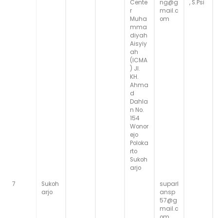
Cente
ng@g
, S.Psi
r
mail.c
Muha
om
mma
diyah
Aisyiy
ah
(ICMA
) Jl.
KH.
Ahma
d
Dahla
n No.
154
Wonor
ejo
Poloka
rto
Sukoh
arjo
7
Sukoh
suparl
arjo
ansp
57@g
mail.c
om