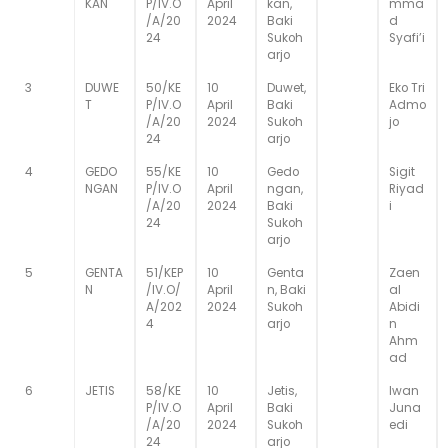
KAN
P/IV.O
April
kan,
mma
/A/20
2024
Baki
d
24
Sukoh
Syafi’i
arjo
3
DUWE
50/KE
10
Duwet,
Eko Tri
T
P/IV.O
April
Baki
Admo
/A/20
2024
Sukoh
jo
24
arjo
4
GEDO
55/KE
10
Gedo
Sigit
NGAN
P/IV.O
April
ngan,
Riyad
/A/20
2024
Baki
i
24
Sukoh
arjo
5
GENTA
51/KEP
10
Genta
Zaen
N
/IV.O/
April
n, Baki
al
A/202
2024
Sukoh
Abidi
4
arjo
n
Ahm
ad
6
JETIS
58/KE
10
Jetis,
Iwan
P/IV.O
April
Baki
Juna
/A/20
2024
Sukoh
edi
24
arjo