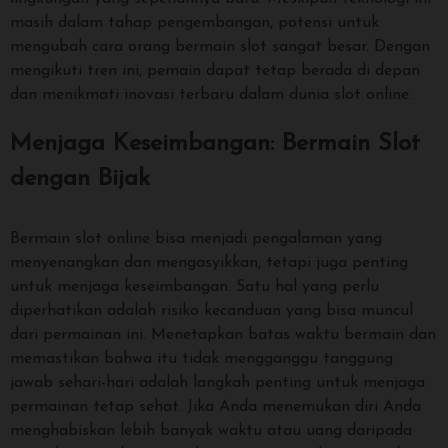
masih dalam tahap pengembangan, potensi untuk
mengubah cara orang bermain slot sangat besar. Dengan
mengikuti tren ini, pemain dapat tetap berada di depan
dan menikmati inovasi terbaru dalam dunia slot online.
Menjaga Keseimbangan: Bermain Slot
dengan Bijak
Bermain slot online bisa menjadi pengalaman yang
menyenangkan dan mengasyikkan, tetapi juga penting
untuk menjaga keseimbangan. Satu hal yang perlu
diperhatikan adalah risiko kecanduan yang bisa muncul
dari permainan ini. Menetapkan batas waktu bermain dan
memastikan bahwa itu tidak mengganggu tanggung
jawab sehari-hari adalah langkah penting untuk menjaga
permainan tetap sehat. Jika Anda menemukan diri Anda
menghabiskan lebih banyak waktu atau uang daripada