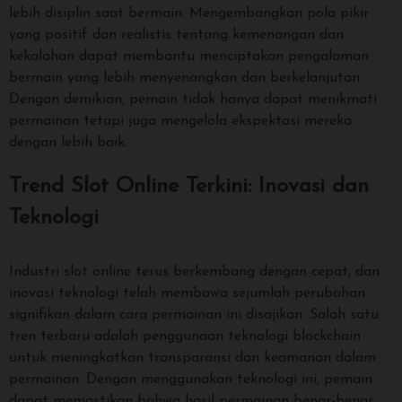
lebih disiplin saat bermain. Mengembangkan pola pikir
yang positif dan realistis tentang kemenangan dan
kekalahan dapat membantu menciptakan pengalaman
bermain yang lebih menyenangkan dan berkelanjutan.
Dengan demikian, pemain tidak hanya dapat menikmati
permainan tetapi juga mengelola ekspektasi mereka
dengan lebih baik.
Trend Slot Online Terkini: Inovasi dan
Teknologi
Industri slot online terus berkembang dengan cepat, dan
inovasi teknologi telah membawa sejumlah perubahan
signifikan dalam cara permainan ini disajikan. Salah satu
tren terbaru adalah penggunaan teknologi blockchain
untuk meningkatkan transparansi dan keamanan dalam
permainan. Dengan menggunakan teknologi ini, pemain
dapat memastikan bahwa hasil permainan benar-benar