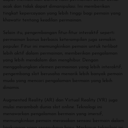
acak dan tidak dapat dimanipulasi. Ini memberikan
tingkat kepercayaan yang lebih tinggi bagi pemain yang
khawatir tentang keadilan permainan.
Selain itu, pengembangan fitur-fitur interaktif seperti
permainan bonus berbasis keterampilan juga semakin
populer. Fitur ini memungkinkan pemain untuk terlibat
lebih aktif dalam permainan, memberikan pengalaman
yang lebih mendalam dan menghibur. Dengan
menggabungkan elemen permainan yang lebih interaktif,
pengembang slot berusaha menarik lebih banyak pemain
muda yang mencari pengalaman bermain yang lebih
dinamis.
Augmented Reality (AR) dan Virtual Reality (VR) juga
mulai merambah dunia slot online. Teknologi ini
menawarkan pengalaman bermain yang imersif,
memungkinkan pemain merasakan sensasi bermain dalam
lingkungan yang sepenuhnya baru. Meskipun teknologi ini