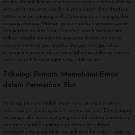
cerdas. Banyak kasino menawarkan bonus selamat datang,
putaran gratis, atau cashback yang dapat dimanfaatkan
untuk memperpanjang waktu bermain dan meningkatkan
peluang menang. Namun, pemain perlu membaca syarat
dan ketentuan dari bonus tersebut untuk memastikan
bahwa mereka memahami apa yang diperlukan untuk
menarik kemenangan mereka. Dengan menggunakan
strategi ini, pemain dapat meningkatkan peluang mereka
untuk meraih kemenangan yang lebih besar.
Psikologi Pemain: Memahami Emosi
dalam Permainan Slot
Psikologi pemain adalah aspek yang sering diabaikan
tetapi sangat penting dalam permainan slot. Emosi dapat
memengaruhi keputusan yang diambil selama permainan,
dan memahami bagaimana perasaan kita dapat
membantu meningkatkan pengalaman bermain. Misalnya,